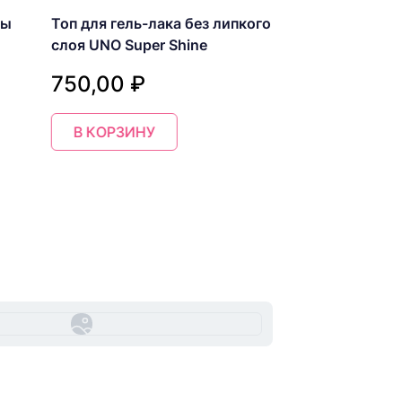
лы
Топ для гель-лака без липкого
Cменные файлы
слоя UNO Super Shine
Лодка
750,00 ₽
280,00 ₽
В КОРЗИНУ
В КОРЗИНУ