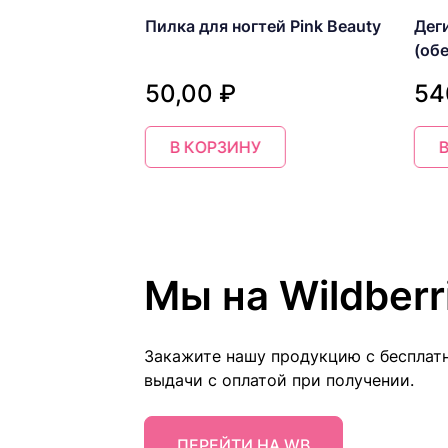
а для гель-
Пилка для ногтей Pink Beauty
Дег
er
(об
Prep
50,00 ₽
54
В КОРЗИНУ
Item
1
of
16
Мы на Wildberr
Закажите нашу продукцию с бесплат
выдачи с оплатой при получении.
ПЕРЕЙТИ НА WB